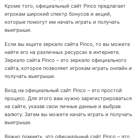
Кроме того, официальный сайт Pinco предлагает
игрокам широкий спектр бонусов и акций,
которые помогут им начать играть и получать
выигрыши.
Если вы ищете зеркало сайта Pinco, то вы можете
найти его на различных ресурсах в интернете.
Зеркало сайта Pinco – это зеркало официального
сайта, которое позволяет игрокам играть онлайн и
получать выигрыши.
Вход на официальный сайт Pinco – это простой
процесс. Для этого вам нужно зарегистрироваться
на сайте, указав свои личные данные и выбрав
валюту. Затем вы можете начать играть и получать
выигрыши.
Важно помнить, что официальный сайт Pinco – это