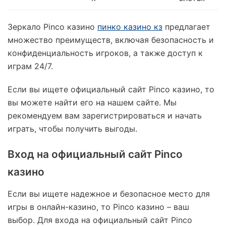
Зеркало Pinco казино
пинко казино кз
предлагает
множество преимуществ, включая безопасность и
конфиденциальность игроков, а также доступ к
играм 24/7.
Если вы ищете официальный сайт Pinco казино, то
вы можете найти его на нашем сайте. Мы
рекомендуем вам зарегистрироваться и начать
играть, чтобы получить выгоды.
Вход на официальный сайт Pinco
казино
Если вы ищете надежное и безопасное место для
игры в онлайн-казино, то Pinco казино – ваш
выбор. Для входа на официальный сайт Pinco