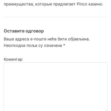
преимущества, которые предлагает Pinco казино.
Оставите одговор
Ваша адреса е-поште неће бити објављена.
Неопходна поља су означена
*
Коментар