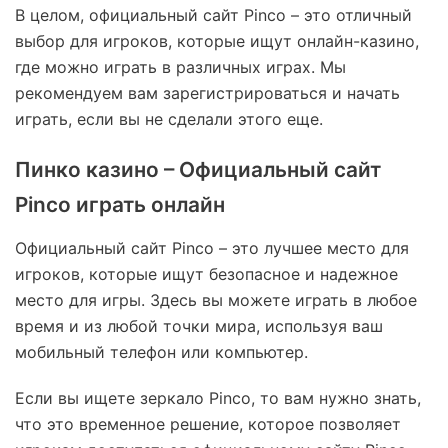
В целом, официальный сайт Pinco – это отличный
выбор для игроков, которые ищут онлайн-казино,
где можно играть в различных играх. Мы
рекомендуем вам зарегистрироваться и начать
играть, если вы не сделали этого еще.
Пинко казино – Официальный сайт
Pinco играть онлайн
Официальный сайт Pinco – это лучшее место для
игроков, которые ищут безопасное и надежное
место для игры. Здесь вы можете играть в любое
время и из любой точки мира, используя ваш
мобильный телефон или компьютер.
Если вы ищете зеркало Pinco, то вам нужно знать,
что это временное решение, которое позволяет