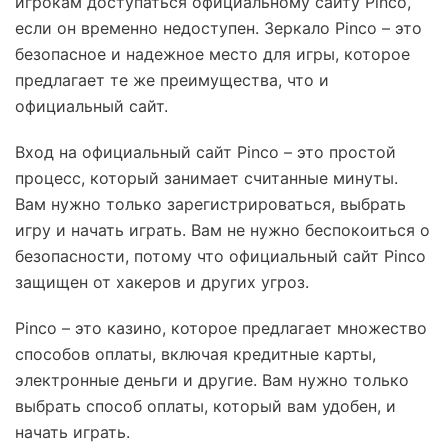
игрокам доступаться официальному сайту Pinco,
если он временно недоступен. Зеркало Pinco – это
безопасное и надежное место для игры, которое
предлагает те же преимущества, что и
официальный сайт.
Вход на официальный сайт Pinco – это простой
процесс, который занимает считанные минуты.
Вам нужно только зарегистрироваться, выбрать
игру и начать играть. Вам не нужно беспокоиться о
безопасности, потому что официальный сайт Pinco
защищен от хакеров и других угроз.
Pinco – это казино, которое предлагает множество
способов оплаты, включая кредитные карты,
электронные деньги и другие. Вам нужно только
выбрать способ оплаты, который вам удобен, и
начать играть.