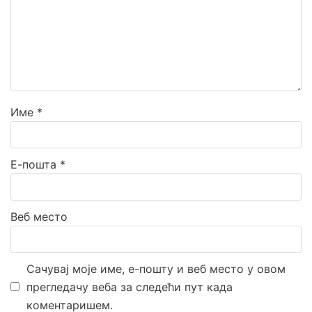
Име
*
Е-пошта
*
Веб место
Сачувај моје име, е-пошту и веб место у овом
прегледачу веба за следећи пут када
коментаришем.