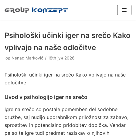
Скочи
на
садржај
Psihološki učinki iger na srečo Kako
vplivajo na naše odločitve
од
Nenad Marković
18th јун 2026
SPORTSKI PODOVI
Plexipave
Veštačka trava
INDUSTRIJSKI PODOVI
Psihološki učinki iger na srečo Kako vplivajo na naše
Plexicushion Tournament
Epoksidni podovi
odločitve
Boja terena
PADEL TERENI
Plexicushion Prestige
Poliuretanski podovi
Flexipadel
REPARACIJE
Uvod v psihologijo iger na srečo
Plexicushion 2000
Dodatna oprema
BALON HALE
Igre na srečo so postale pomemben del sodobne
PU Sport Systems
Prenosivi teren
KONSALTING
družbe, saj nudijo uporabnikom priložnost za zabavo,
sprostitev in potencialno pridobitev dobička. Vendar
PVC Sport Systems
Konsalting
pa so te igre tudi predmet raziskav o njihovih