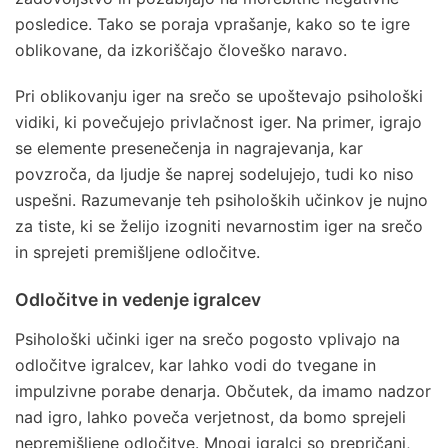
posledice. Tako se poraja vprašanje, kako so te igre
oblikovane, da izkoriščajo človeško naravo.
Pri oblikovanju iger na srečo se upoštevajo psihološki
vidiki, ki povečujejo privlačnost iger. Na primer, igrajo
se elemente presenečenja in nagrajevanja, kar
povzroča, da ljudje še naprej sodelujejo, tudi ko niso
uspešni. Razumevanje teh psiholoških učinkov je nujno
za tiste, ki se želijo izogniti nevarnostim iger na srečo
in sprejeti premišljene odločitve.
Odločitve in vedenje igralcev
Psihološki učinki iger na srečo pogosto vplivajo na
odločitve igralcev, kar lahko vodi do tvegane in
impulzivne porabe denarja. Občutek, da imamo nadzor
nad igro, lahko poveča verjetnost, da bomo sprejeli
nepremišljene odločitve. Mnogi igralci so prepričani,