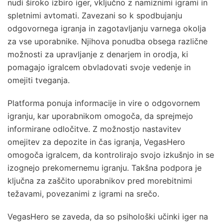
nudi široko izbiro iger, vključno z namiznimi igrami in
spletnimi avtomati. Zavezani so k spodbujanju
odgovornega igranja in zagotavljanju varnega okolja
za vse uporabnike. Njihova ponudba obsega različne
možnosti za upravljanje z denarjem in orodja, ki
pomagajo igralcem obvladovati svoje vedenje in
omejiti tveganja.
Platforma ponuja informacije in vire o odgovornem
igranju, kar uporabnikom omogoča, da sprejmejo
informirane odločitve. Z možnostjo nastavitev
omejitev za depozite in čas igranja, VegasHero
omogoča igralcem, da kontrolirajo svojo izkušnjo in se
izognejo prekomernemu igranju. Takšna podpora je
ključna za zaščito uporabnikov pred morebitnimi
težavami, povezanimi z igrami na srečo.
VegasHero se zaveda, da so psihološki učinki iger na