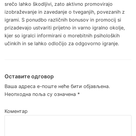
srečo lahko škodljivi, zato aktivno promovirajo
izobraževanje in zavedanje o tveganjih, povezanih z
igrami. S ponudbo različnih bonusov in promocij si
prizadevajo ustvariti prijetno in varno igralno okolje,
kjer so igralci informirani o morebitnih psiholoških
učinkih in se lahko odločijo za odgovorno igranje.
Оставите одговор
Ваша адреса е-поште неће бити објављена.
Неопходна поља су означена
*
Коментар