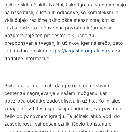
Veštačka trava
psiholoških učinkih. Načini, kako igre na srečo vplivajo
na naše misli, čustva in odločitve, so kompleksni in
Prirodna trava za tenis
vključujejo različne psihološke mehanizme, kot so
Naxos
iluzija nadzora in čustvena povratna informacija.
Patmos
Razumevanje teh procesov je ključno za
prepoznavanje tveganj in učinkov iger na srečo, zato
Top Clay i Top Sand
je koristno obiskati
https://vegasheroigralnica.si/
za
dodatne informacije.
Psihologi so ugotovili, da igre na srečo aktivirajo
center za nagrajevanje v našem možganu, kar
povzroča občutke zadovoljstva in užitka. Ko igralec
zmaga, se v telesu sproščajo endorfini, kar povečuje
željo po ponovnem igranju. Ta učinek lahko vodi do
zasvojenosti, saj posamezniki iščejo konstantno
zadovoljstvo in pozabljajo na morebitne negativne