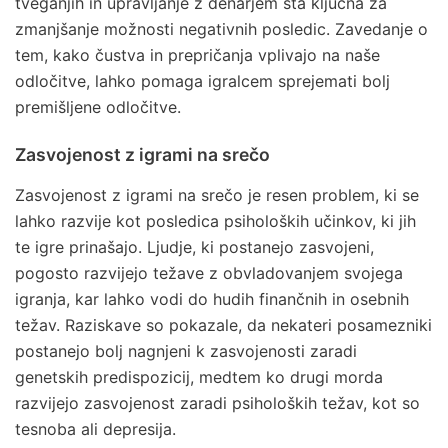
tveganjih in upravljanje z denarjem sta ključna za
zmanjšanje možnosti negativnih posledic. Zavedanje o
tem, kako čustva in prepričanja vplivajo na naše
odločitve, lahko pomaga igralcem sprejemati bolj
premišljene odločitve.
Zasvojenost z igrami na srečo
Zasvojenost z igrami na srečo je resen problem, ki se
lahko razvije kot posledica psiholoških učinkov, ki jih
te igre prinašajo. Ljudje, ki postanejo zasvojeni,
pogosto razvijejo težave z obvladovanjem svojega
igranja, kar lahko vodi do hudih finančnih in osebnih
težav. Raziskave so pokazale, da nekateri posamezniki
postanejo bolj nagnjeni k zasvojenosti zaradi
genetskih predispozicij, medtem ko drugi morda
razvijejo zasvojenost zaradi psiholoških težav, kot so
tesnoba ali depresija.