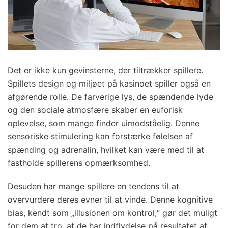
Det er ikke kun gevinsterne, der tiltrækker spillere.
Spillets design og miljøet på kasinoet spiller også en
afgørende rolle. De farverige lys, de spændende lyde
og den sociale atmosfære skaber en euforisk
oplevelse, som mange finder uimodståelig. Denne
sensoriske stimulering kan forstærke følelsen af
spænding og adrenalin, hvilket kan være med til at
fastholde spillerens opmærksomhed.
Desuden har mange spillere en tendens til at
overvurdere deres evner til at vinde. Denne kognitive
bias, kendt som „illusionen om kontrol,“ gør det muligt
for dem at tro, at de har indflydelse på resultatet af