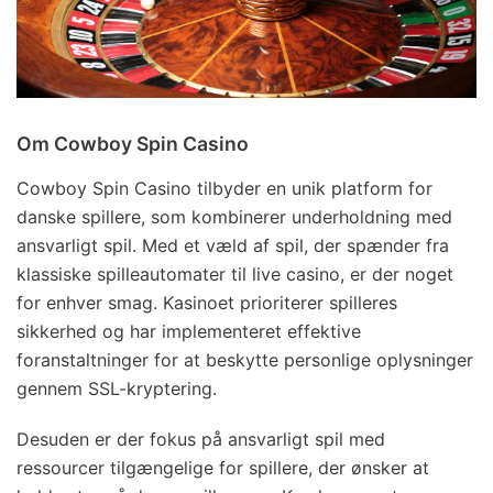
Om Cowboy Spin Casino
Cowboy Spin Casino tilbyder en unik platform for
danske spillere, som kombinerer underholdning med
ansvarligt spil. Med et væld af spil, der spænder fra
klassiske spilleautomater til live casino, er der noget
for enhver smag. Kasinoet prioriterer spilleres
sikkerhed og har implementeret effektive
foranstaltninger for at beskytte personlige oplysninger
gennem SSL-kryptering.
Desuden er der fokus på ansvarligt spil med
ressourcer tilgængelige for spillere, der ønsker at