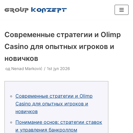
Скочи
на
садржај
Современные стратегии и Olimp
Casino для опытных игроков и
новичков
SPORTSKI PODOVI
од
Plexipave
Nenad Marković
1st јул 2026
Veštačka trava
INDUSTRIJSKI PODOVI
Plexicushion Tournament
Epoksidni podovi
Boja terena
PADEL TERENI
Plexicushion Prestige
Poliuretanski podovi
Flexipadel
REPARACIJE
Современные стратегии и Olimp
Plexicushion 2000
Dodatna oprema
BALON HALE
Casino для опытных игроков и
новичков
PU Sport Systems
Prenosivi teren
KONSALTING
Понимание основ: стратегии ставок
PVC Sport Systems
Konsalting
и управления банкроллом