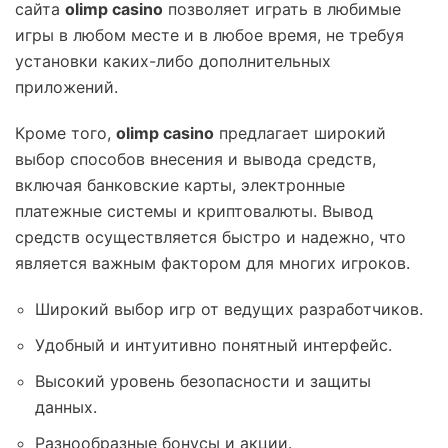
сайта
olimp casino
позволяет играть в любимые
игры в любом месте и в любое время, не требуя
установки каких-либо дополнительных
приложений.
Кроме того,
olimp casino
предлагает широкий
выбор способов внесения и вывода средств,
включая банковские карты, электронные
платежные системы и криптовалюты. Вывод
средств осуществляется быстро и надежно, что
является важным фактором для многих игроков.
Широкий выбор игр от ведущих разработчиков.
Удобный и интуитивно понятный интерфейс.
Высокий уровень безопасности и защиты
данных.
Разнообразные бонусы и акции.