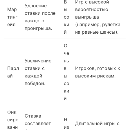
В
Игр с высокой
Удвоение
Мар
ы
вероятностью
ставки после
тинг
со
выигрыша
каждого
ейл
ки
(например, рулетка
проигрыша.
й
на равные шансы).
О
че
Увеличение
нь
Парл
ставки с
в
Игроков, готовых к
ай
каждой
ы
высоким рискам.
победой.
со
ки
й
Фик
Ставка
сиро
Н
составляет
Длительной игры с
ванн
из