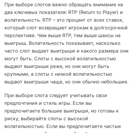
При выборе слотов важно обращать внимание на
два ключевых показателя: RTP (Return to Player) и
волатильность. RTP – это процент от всех ставок,
который слот возвращает игрокам в долгосрочной
перспективе. Чем выше RTP, тем выше шансы на
выигрыш. Волатильность показывает, насколько
часто слот выдает выигрыши и какого размера они
могут быть. Слоты с высокой волатильностью
выдают выигрыши реже, но они могут быть
крупными, а слоты с низкой волатильностью
выдают выигрыши чаще, но они обычно небольшие.
При выборе слота следует учитывать свои
предпочтения и стиль игры. Если вы
предпочитаете большие выигрыши, но готовы к
риску, выбирайте слоты с высокой
волатильностью. Если вы предпочитаете частые