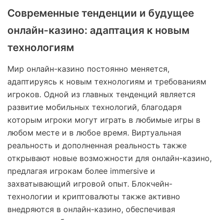
Современные тенденции и будущее
онлайн-казино: адаптация к новым
технологиям
Мир онлайн-казино постоянно меняется,
адаптируясь к новым технологиям и требованиям
игроков. Одной из главных тенденций является
развитие мобильных технологий, благодаря
которым игроки могут играть в любимые игры в
любом месте и в любое время. Виртуальная
реальность и дополненная реальность также
открывают новые возможности для онлайн-казино,
предлагая игрокам более immersive и
захватывающий игровой опыт. Блокчейн-
технологии и криптовалюты также активно
внедряются в онлайн-казино, обеспечивая