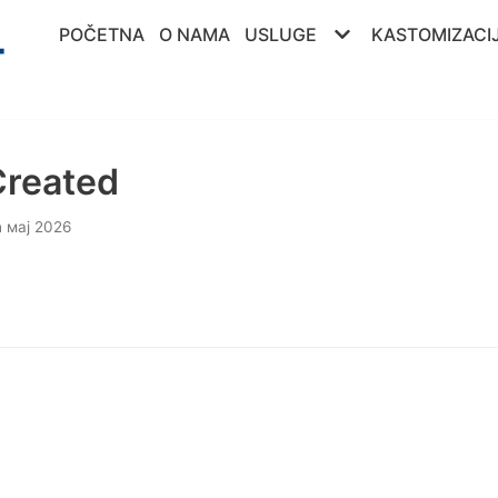
POČETNA
O NAMA
USLUGE
KASTOMIZACI
Created
h мај 2026