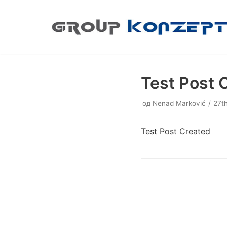
Скочи
на
садржај
Test Post 
од
Nenad Marković
27t
Test Post Created