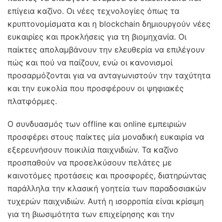
επίγεια καζίνο. Οι νέες τεχνολογίες όπως τα
κρυπτονομίσματα και η blockchain δημιουργούν νέες
ευκαιρίες και προκλήσεις για τη βιομηχανία. Οι
παίκτες απολαμβάνουν την ελευθερία να επιλέγουν
πώς και πού να παίζουν, ενώ οι κανονισμοί
προσαρμόζονται για να ανταγωνιστούν την ταχύτητα
και την ευκολία που προσφέρουν οι ψηφιακές
πλατφόρμες.
Ο συνδυασμός των offline και online εμπειριών
προσφέρει στους παίκτες μία μοναδική ευκαιρία να
εξερευνήσουν ποικιλία παιχνιδιών. Τα καζίνο
προσπαθούν να προσελκύσουν πελάτες με
καινοτόμες προτάσεις και προσφορές, διατηρώντας
παράλληλα την κλασική γοητεία των παραδοσιακών
τυχερών παιχνιδιών. Αυτή η ισορροπία είναι κρίσιμη
για τη βιωσιμότητα των επιχείρησης και την