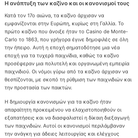
Η ανάπτυξη των καζίνο και οι κανονισμοί τους
Κατά τον 17ο αιώνα, τα καζίνο άρχισαν να
εμφανίζονται στην Ευρώπη, κυρίως στη Γαλλία. Το
πρώτο καζίνο που άνοιξε ήταν το Casino de Monte-
Carlo το 1863, που γρήγορα έγινε δημοφιλές σε όλη
την ήπειρο. Αυτή η εποχή σηματοδότησε μια νέα
εποχή για τα τυχερά παιχνίδια, καθώς τα καζίνο
προσέφεραν μια πολυτελή και οργανωμένη εμπειρία
παιχνιδιού. Οι νόμοι γύρω από τα καζίνο άρχισαν να
θεσπίζονται, με σκοπό τη ρύθμιση των παιχνιδιών και
την προστασία των παικτών.
Η δημιουργία κανονισμών για τα καζίνο ήταν
απαραίτητη προκειμένου να ελαχιστοποιηθούν οι
εξαπατήσεις και να διασφαλιστεί η δίκαιη διεξαγωγή
των παιχνιδιών. Αυτοί οι κανονισμοί περιλάμβαναν
την ανάγκη για άδειες λειτουργίας και ελέγχους