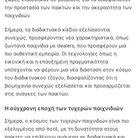
την προστασία των παικτών και την ακεραιότητα των
παιχνιδιών.
Σήμερα, τα διαδικτυακά καζίνο εξελίσσονται
συνεχώς, προσφέροντας νέα χαρακτηριστικά, όπως
ζωντανά παιχνίδια με dealers, που προσφέρουν μια
πιο αυθεντική εμπειρία. Οι τεχνολογίες όπως η
εικονική και η επαυξημένη πραγματικότητα
υπόσχονται να φέρουν μια νέα διάσταση στον κόσμο
του διαδικτυακού τζόγου, διασφαλίζοντας ότι η
βιομηχανία συνεχώς εξελίσσεται και προσαρμόζεται
στις ανάγκες των παικτών.
Η σύγχρονη εποχή των τυχερών παιχνιδιών
Σήμερα, ο κόσμος των τυχερών παιχνιδιών είναι πιο
εξελιγμένος από ποτέ, με τη δυνατότητα στους
παίκτες να επιλέγουν ανάμεσα σε διαδικτυακά και