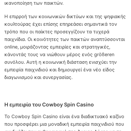
ικανοποίηση των παικτών.
Η επιρροή των κοινωνικών δικτύων και της ψηφιακής
κουλτούρας έχει επίσης επηρεάσει σημαντικά τον
τρόπο που οι παίκτες προσεγγίζουν τα τυχερά
παιχνίδια. Οι κοινότητες των παικτών αναπτύσσονται
online, μοιράζοντας εμπειρίες και στρατηγικές,
κάνοντάς τους να νιώθουν μέρος ενός größeren
συνόλου. Αυτή η κοινωνική διάσταση ενισχύει την
εμπειρία παιχνιδιού και δημιουργεί ένα νέο είδος
διαγωνισμού και συνεργασίας.
Η εμπειρία του Cowboy Spin Casino
Το Cowboy Spin Casino είναι ένα διαδικτυακό καζίνο
που προσφέρει μια μοναδική εμπειρία παιχνιδιού που