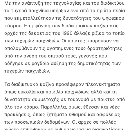
Με την ανάπτυξη της τεχνολογίας και του διαδικτύου,
τα τυχερά παιχνίδια υπήρξαν ένα από τα πρώτα πεδία
που εκμεταλλεύτηκαν τις δυνατότητες του ψηφιακού
κόσμου. Η εμφάνιση των διαδικτυακών καζίνο στις
αρχές της δεκαετίας του 1990 άλλαξε ριζικά το τοπίο
των τυχερών παιχνιδιών. Οι παίκτες μπορούσαν να
απολαμβάνουν τις αγαπημένες τους δραστηριότητες
από την άνεση του σπιτιού τους, γεγονός που
οδήγησε σε ραγδαία αύξηση της δημοτικότητας των
τυχερών παιχνιδιών.
Τα διαδικτυακά καζίνο προσέφεραν πλεονεκτήματα
όπως ευκολία και ποικιλία παιχνιδιών, αλλά και τη
δυνατότητα συμμετοχής σε τουρνουά με παίκτες από
όλο τον κόσμο. Παράλληλα, όμως, έθεσαν και νέες
προκλήσεις, όπως ζητήματα εθισμού και ασφάλειας
των προσωπικών δεδομένων. Οι αρχές σε πολλές
χώρες επιδόθηκαν σε ρυθμίσεις για να διασφαλίσουν