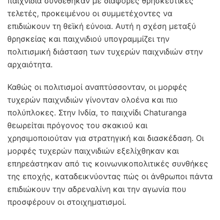
παιχνίδια συνδέθηκαν με διάφορες θρησκευτικές
τελετές, προκειμένου οι συμμετέχοντες να
επιδιώκουν τη θεϊκή εύνοια. Αυτή η σχέση μεταξύ
θρησκείας και παιχνιδιού υπογραμμίζει την
πολιτισμική διάσταση των τυχερών παιχνιδιών στην
αρχαιότητα.
Καθώς οι πολιτισμοί αναπτύσσονταν, οι μορφές
τυχερών παιχνιδιών γίνονταν ολοένα και πιο
πολύπλοκες. Στην Ινδία, το παιχνίδι Chaturanga
θεωρείται πρόγονος του σκακιού και
χρησιμοποιούταν για στρατηγική και διασκέδαση. Οι
μορφές τυχερών παιχνιδιών εξελίχθηκαν και
επηρεάστηκαν από τις κοινωνικοπολιτικές συνθήκες
της εποχής, καταδεικνύοντας πώς οι άνθρωποι πάντα
επιδιώκουν την αδρεναλίνη και την αγωνία που
προσφέρουν οι στοιχηματισμοί.