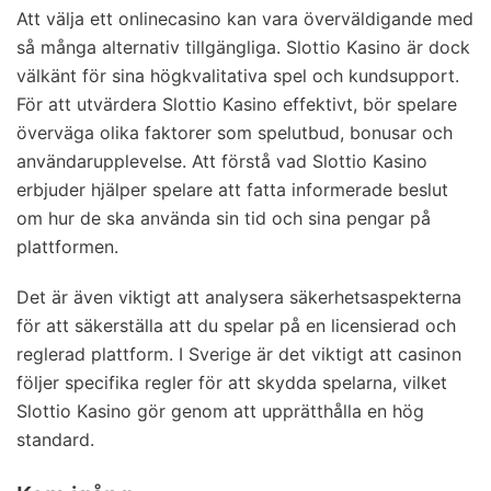
Att välja ett onlinecasino kan vara överväldigande med
så många alternativ tillgängliga. Slottio Kasino är dock
välkänt för sina högkvalitativa spel och kundsupport.
För att utvärdera Slottio Kasino effektivt, bör spelare
överväga olika faktorer som spelutbud, bonusar och
användarupplevelse. Att förstå vad Slottio Kasino
erbjuder hjälper spelare att fatta informerade beslut
om hur de ska använda sin tid och sina pengar på
plattformen.
Det är även viktigt att analysera säkerhetsaspekterna
för att säkerställa att du spelar på en licensierad och
reglerad plattform. I Sverige är det viktigt att casinon
följer specifika regler för att skydda spelarna, vilket
Slottio Kasino gör genom att upprätthålla en hög
standard.