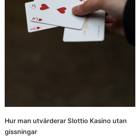
Hur man utvärderar Slottio Kasino utan
gissningar