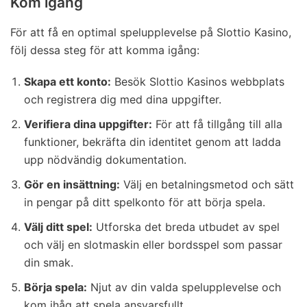
Kom igång
För att få en optimal spelupplevelse på Slottio Kasino,
följ dessa steg för att komma igång:
Skapa ett konto:
Besök Slottio Kasinos webbplats
och registrera dig med dina uppgifter.
Verifiera dina uppgifter:
För att få tillgång till alla
funktioner, bekräfta din identitet genom att ladda
upp nödvändig dokumentation.
Gör en insättning:
Välj en betalningsmetod och sätt
in pengar på ditt spelkonto för att börja spela.
Välj ditt spel:
Utforska det breda utbudet av spel
och välj en slotmaskin eller bordsspel som passar
din smak.
Börja spela:
Njut av din valda spelupplevelse och
kom ihåg att spela ansvarsfullt.