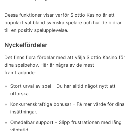
Dessa funktioner visar varför Slottio Kasino är ett
populärt val bland svenska spelare och hur de bidrar
till en positiv spelupplevelse.
Nyckelfördelar
Det finns flera fördelar med att välja Slottio Kasino för
dina spelbehov. Här är några av de mest
framträdande:
Stort urval av spel – Du har alltid något nytt att
utforska.
Konkurrenskraftiga bonusar – Få mer värde för dina
insättningar.
Omedelbar support – Slipp frustrationen med lång
väntetid.