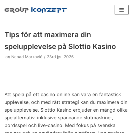
Скочи
на
садржај
Tips för att maximera din
spelupplevelse på Slottio Kasino
од
Nenad Marković
23rd јун 2026
SPORTSKI PODOVI
Plexipave
Veštačka trava
INDUSTRIJSKI PODOVI
Plexicushion Tournament
Epoksidni podovi
Boja terena
PADEL TERENI
Plexicushion Prestige
Poliuretanski podovi
Flexipadel
REPARACIJE
Att spela på ett casino online kan vara en fantastisk
upplevelse, och med rätt strategi kan du maximera din
Plexicushion 2000
Dodatna oprema
BALON HALE
spelupplevelse. Slottio Kasino erbjuder en mängd olika
PU Sport Systems
Prenosivi teren
KONSALTING
spelalternativ, inklusive spännande slotmaskiner,
PVC Sport Systems
Konsalting
bordsspel och live-casino. Med fokus på svenska
spelare och en användarvänlig plattform, kan spelare