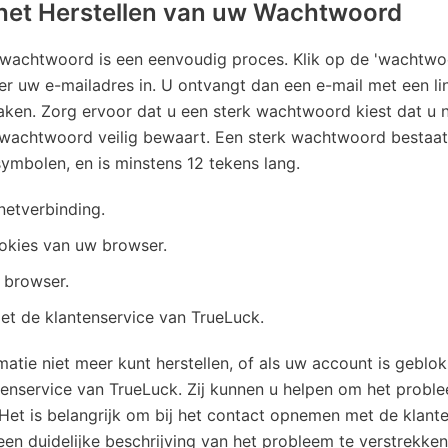
het Herstellen van uw Wachtwoord
 wachtwoord is een eenvoudig proces. Klik op de 'wachtwoo
oer uw e-mailadres in. U ontvangt dan een e-mail met een l
en. Zorg ervoor dat u een sterk wachtwoord kiest dat u n
t wachtwoord veilig bewaart. Een sterk wachtwoord bestaat
 symbolen, en is minstens 12 tekens lang.
netverbinding.
okies van uw browser.
 browser.
t de klantenservice van TrueLuck.
atie niet meer kunt herstellen, of als uw account is geblo
nservice van TrueLuck. Zij kunnen u helpen om het proble
 Het is belangrijk om bij het contact opnemen met de klant
en duidelijke beschrijving van het probleem te verstrekken