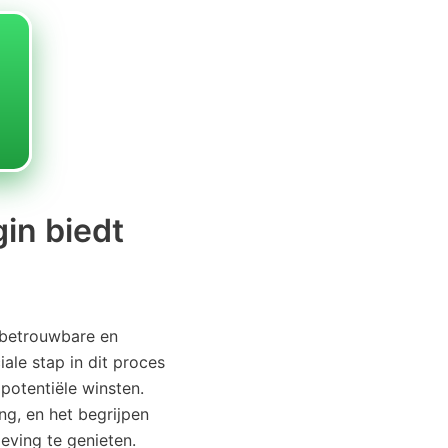
in biedt
 betrouwbare en
ale stap in dit proces
potentiële winsten.
ng, en het begrijpen
eving te genieten.