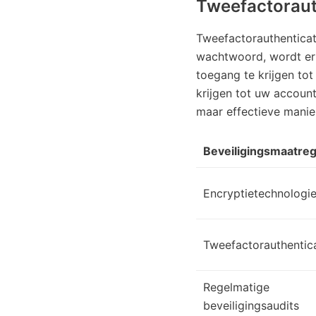
Tweefactorauth
Tweefactorauthenticat
wachtwoord, wordt er 
toegang te krijgen tot
krijgen tot uw accoun
maar effectieve manie
Beveiligingsmaatreg
Encryptietechnologi
Tweefactorauthentica
Regelmatige
beveiligingsaudits