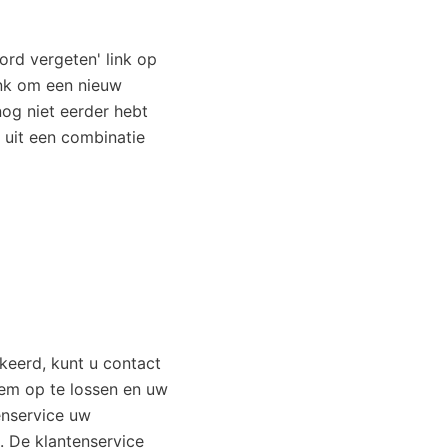
rd vergeten' link op
ink om een nieuw
og niet eerder hebt
 uit een combinatie
kkeerd, kunt u contact
em op te lossen en uw
enservice uw
. De klantenservice