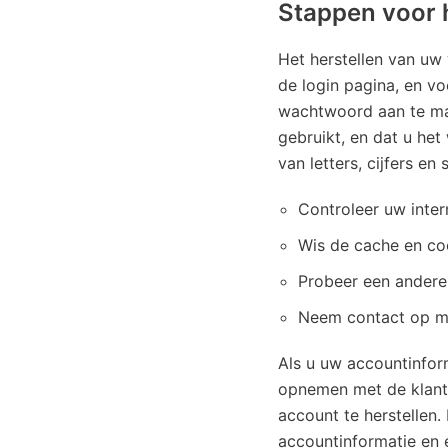
Stappen voor 
Het herstellen van uw
de login pagina, en v
wachtwoord aan te mak
gebruikt, en dat u he
van letters, cijfers en
Controleer uw inter
Wis de cache en co
Probeer een andere
Neem contact op me
Als u uw accountinform
opnemen met de klante
account te herstellen.
accountinformatie en e