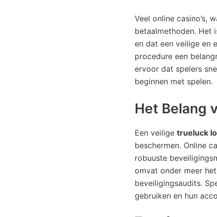
Veel online casino’s, 
betaalmethoden. Het i
en dat een veilige en 
procedure een belangr
ervoor dat spelers sn
beginnen met spelen.
Het Belang v
Een veilige
trueluck l
beschermen. Online cas
robuuste beveiligings
omvat onder meer het 
beveiligingsaudits. S
gebruiken en hun acco