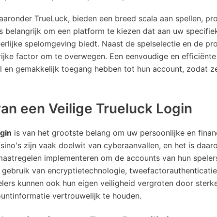
waaronder TrueLuck, bieden een breed scala aan spellen, pr
s belangrijk om een platform te kiezen dat aan uw specifi
eerlijke spelomgeving biedt. Naast de spelselectie en de pro
ijke factor om te overwegen. Een eenvoudige en efficiënte
el en gemakkelijk toegang hebben tot hun account, zodat z
an een Veilige Trueluck Login
ogin
is van het grootste belang om uw persoonlijke en finan
ino's zijn vaak doelwit van cyberaanvallen, en het is daar
maatregelen implementeren om de accounts van hun spelers
gebruik van encryptietechnologie, tweefactorauthenticatie
pelers kunnen ook hun eigen veiligheid vergroten door ster
untinformatie vertrouwelijk te houden.