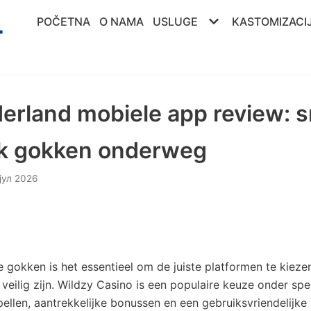
POČETNA
O NAMA
USLUGE
KASTOMIZACI
erland mobiele app review: s
jk gokken onderweg
јул 2026
e gokken is het essentieel om de juiste platformen te kieze
s veilig zijn. Wildzy Casino is een populaire keuze onder sp
ellen, aantrekkelijke bonussen en een gebruiksvriendelijke