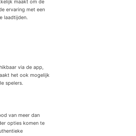
kkelijk maakt om de
de ervaring met een
e laadtijden.
ikbaar via de app,
aakt het ook mogelijk
e spelers.
anbod van meer dan
der opties komen te
uthentieke