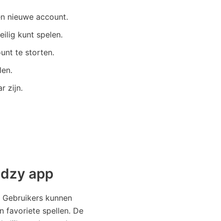
en nieuwe account.
ilig kunt spelen.
nt te storten.
len.
 zijn.
ldzy app
 Gebruikers kunnen
n favoriete spellen. De