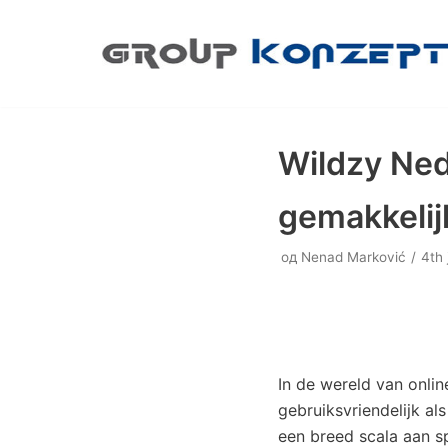
Скочи
на
садржај
Wildzy Ned
gemakkeli
од
Nenad Marković
4th 
In de wereld van onlin
gebruiksvriendelijk al
een breed scala aan sp