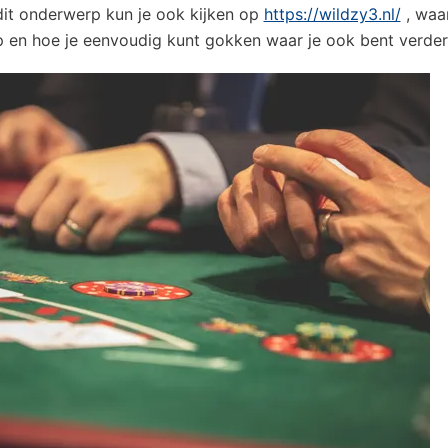
dit onderwerp kun je ook kijken op
https://wildzy3.nl/
, waa
 en hoe je eenvoudig kunt gokken waar je ook bent verde