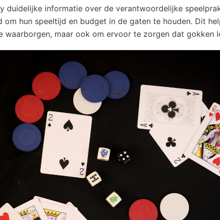
 duidelijke informatie over de verantwoordelijke speelprakt
m hun speeltijd en budget in de gaten te houden. Dit help
te waarborgen, maar ook om ervoor te zorgen dat gokken leu