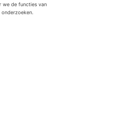
r we de functies van
PVC Sport Systems
Konsalting
r onderzoeken.
Veštačka trava
Prirodna trava za tenis
Naxos
Patmos
Top Clay i Top Sand