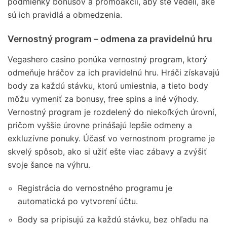
podmienky bonusov a promoakcií, aby ste vedeli, aké
sú ich pravidlá a obmedzenia.
Vernostný program – odmena za pravidelnú hru
Vegashero casino ponúka vernostný program, ktorý
odmeňuje hráčov za ich pravidelnú hru. Hráči získavajú
body za každú stávku, ktorú umiestnia, a tieto body
môžu vymeniť za bonusy, free spins a iné výhody.
Vernostný program je rozdelený do niekoľkých úrovní,
pričom vyššie úrovne prinášajú lepšie odmeny a
exkluzívne ponuky. Účasť vo vernostnom programe je
skvelý spôsob, ako si užiť ešte viac zábavy a zvýšiť
svoje šance na výhru.
Registrácia do vernostného programu je
automatická po vytvorení účtu.
Body sa pripisujú za každú stávku, bez ohľadu na