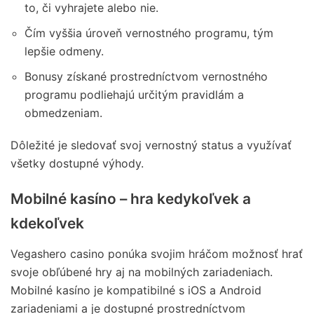
to, či vyhrajete alebo nie.
Čím vyššia úroveň vernostného programu, tým
lepšie odmeny.
Bonusy získané prostredníctvom vernostného
programu podliehajú určitým pravidlám a
obmedzeniam.
Dôležité je sledovať svoj vernostný status a využívať
všetky dostupné výhody.
Mobilné kasíno – hra kedykoľvek a
kdekoľvek
Vegashero casino ponúka svojim hráčom možnosť hrať
svoje obľúbené hry aj na mobilných zariadeniach.
Mobilné kasíno je kompatibilné s iOS a Android
zariadeniami a je dostupné prostredníctvom