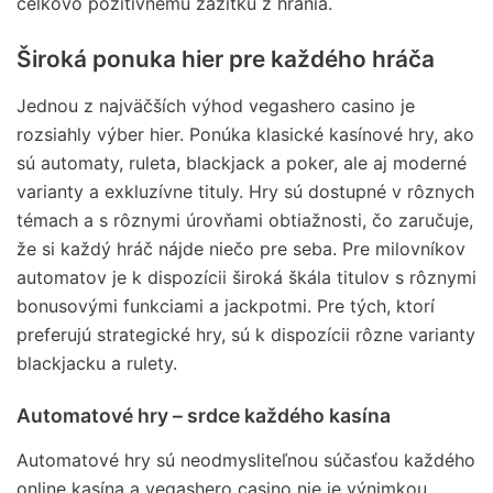
celkovo pozitívnemu zážitku z hrania.
Široká ponuka hier pre každého hráča
Jednou z najväčších výhod vegashero casino je
rozsiahly výber hier. Ponúka klasické kasínové hry, ako
sú automaty, ruleta, blackjack a poker, ale aj moderné
varianty a exkluzívne tituly. Hry sú dostupné v rôznych
témach a s rôznymi úrovňami obtiažnosti, čo zaručuje,
že si každý hráč nájde niečo pre seba. Pre milovníkov
automatov je k dispozícii široká škála titulov s rôznymi
bonusovými funkciami a jackpotmi. Pre tých, ktorí
preferujú strategické hry, sú k dispozícii rôzne varianty
blackjacku a rulety.
Automatové hry – srdce každého kasína
Automatové hry sú neodmysliteľnou súčasťou každého
online kasína a vegashero casino nie je výnimkou.