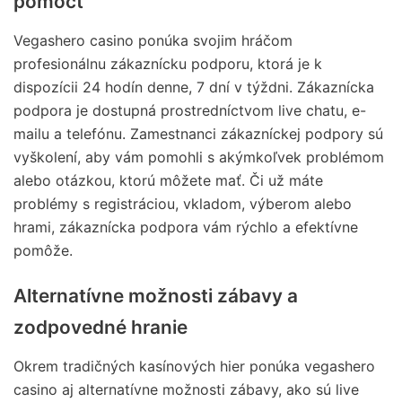
pomôcť
Vegashero casino ponúka svojim hráčom
profesionálnu zákaznícku podporu, ktorá je k
dispozícii 24 hodín denne, 7 dní v týždni. Zákaznícka
podpora je dostupná prostredníctvom live chatu, e-
mailu a telefónu. Zamestnanci zákazníckej podpory sú
vyškolení, aby vám pomohli s akýmkoľvek problémom
alebo otázkou, ktorú môžete mať. Či už máte
problémy s registráciou, vkladom, výberom alebo
hrami, zákaznícka podpora vám rýchlo a efektívne
pomôže.
Alternatívne možnosti zábavy a
zodpovedné hranie
Okrem tradičných kasínových hier ponúka vegashero
casino aj alternatívne možnosti zábavy, ako sú live